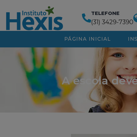
TELEFONE
(31) 3429-7390
PÁGINA INICIAL
IN
A escola dev