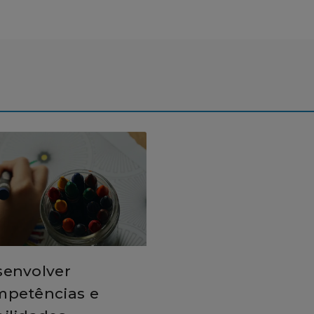
senvolver
mpetências e