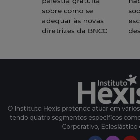
palestra gratuita
hab
sobre como se
soc
adequar às novas
esc
diretrizes da BNCC
des
O Instituto Hexis pretende atuar em vário
tendo quatro segmentos específicos como a
Corporativo, Eclesiástico 