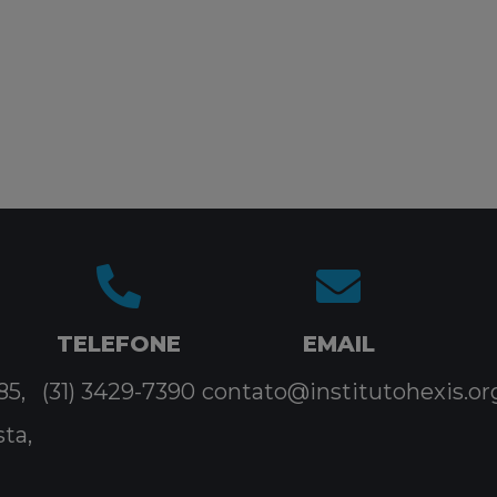
TELEFONE
EMAIL
85,
(31) 3429-7390
contato@institutohexis.or
sta,